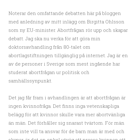
Noterar den omfattande debatten här på bloggen
med anledning av mitt inlägg om Birgitta Ohlsson
som ny EU-minister. Abortfrågan rör upp och skapar
debatt. Jag ska nu verka för att göra min
doktorsavhandling från 80-talet om
abortlagstiftningen tillgänglig på internet. Jag är en
av de personer i Sverige som mest ingående har
studerat abortfrågan ur politisk och
samhällssynpunkt.
Det jag får fram i avhandlingen är att abortfrågan är
ingen kvinnofråga. Det finns inga vetenskapliga
belägg för att kvinnor skulle vara mer abortvänliga
än män. Det förhåller sig snarast tvärtom. För män
som inte vill ta ansvar för de barn man är med och
skapar, är det en enkel utväg att pressa kvinnan att