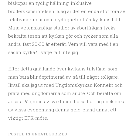
biskopar en tydlig hållning, inklusive
broderskapsrörelsen. Idag är det en enda stor röra av
relativiseringar och otydligheter från kyrkans håll.
Mina vetenskapliga studier av abortfrågan tycks
bekräfta tesen att kyrkan gör och tycker som alla
andra, fast 20-30 år efteråt. Vem vill vara med i en
sådan kyrka? I varje fall inte jag.
Efter detta gnällande över kyrkans tillstånd, som
man bara blir deprimerad av, så till något roligare.
Ikväll ska jag ut med Ungdomskyrkan Konnekt och
prata med ungdomarna som är ute. Och berätta om
Jesus. På grund av sviktande hälsa har jag dock bokat
av vissa evenemang denna helg, bland annat ett
viktigt EFK-möte.
POSTED IN
UNCATEGORIZED