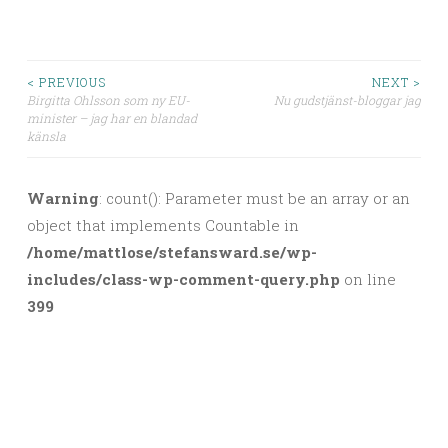
< PREVIOUS
NEXT >
Birgitta Ohlsson som ny EU-
Nu gudstjänst-bloggar jag
Post navigation
minister – jag har en blandad
känsla
Warning
: count(): Parameter must be an array or an
object that implements Countable in
/home/mattlose/stefansward.se/wp-
includes/class-wp-comment-query.php
on line
399