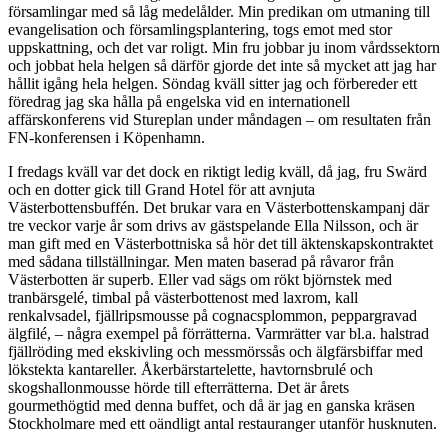
församlingar med så låg medelålder. Min predikan om utmaning till
evangelisation och församlingsplantering, togs emot med stor
uppskattning, och det var roligt. Min fru jobbar ju inom vårdssektorn
och jobbat hela helgen så därför gjorde det inte så mycket att jag har
hållit igång hela helgen. Söndag kväll sitter jag och förbereder ett
föredrag jag ska hålla på engelska vid en internationell
affärskonferens vid Stureplan under måndagen – om resultaten från
FN-konferensen i Köpenhamn.
I fredags kväll var det dock en riktigt ledig kväll, då jag, fru Swärd
och en dotter gick till Grand Hotel för att avnjuta
Västerbottensbuffén. Det brukar vara en Västerbottenskampanj där
tre veckor varje år som drivs av gästspelande Ella Nilsson, och är
man gift med en Västerbottniska så hör det till äktenskapskontraktet
med sådana tillställningar. Men maten baserad på råvaror från
Västerbotten är superb. Eller vad sägs om rökt björnstek med
tranbärsgelé, timbal på västerbottenost med laxrom, kall
renkalvsadel, fjällripsmousse på cognacsplommon, peppargravad
älgfilé, – några exempel på förrätterna. Varmrätter var bl.a. halstrad
fjällröding med ekskivling och messmörssås och älgfärsbiffar med
lökstekta kantareller. Åkerbärstartelette, havtornsbrulé och
skogshallonmousse hörde till efterrätterna. Det är årets
gourmethögtid med denna buffet, och då är jag en ganska kräsen
Stockholmare med ett oändligt antal restauranger utanför husknuten.