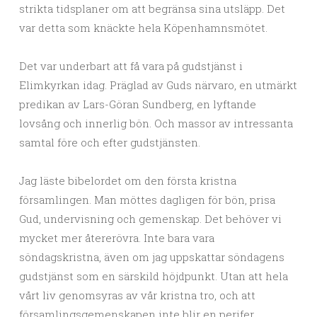
strikta tidsplaner om att begränsa sina utsläpp. Det
var detta som knäckte hela Köpenhamnsmötet.
Det var underbart att få vara på gudstjänst i
Elimkyrkan idag. Präglad av Guds närvaro, en utmärkt
predikan av Lars-Göran Sundberg, en lyftande
lovsång och innerlig bön. Och massor av intressanta
samtal före och efter gudstjänsten.
Jag läste bibelordet om den första kristna
församlingen. Man möttes dagligen för bön, prisa
Gud, undervisning och gemenskap. Det behöver vi
mycket mer återerövra. Inte bara vara
söndagskristna, även om jag uppskattar söndagens
gudstjänst som en särskild höjdpunkt. Utan att hela
vårt liv genomsyras av vår kristna tro, och att
församlingsgemenskapen inte blir en perifer