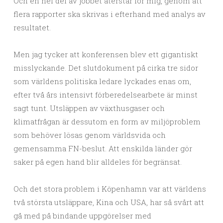
Och en hel del av jobbet återstår för mig, genom att
flera rapporter ska skrivas i efterhand med analys av
resultatet.
Men jag tycker att konferensen blev ett gigantiskt
misslyckande. Det slutdokument på cirka tre sidor
som världens politiska ledare lyckades enas om,
efter två års intensivt förberedelsearbete är minst
sagt tunt. Utsläppen av växthusgaser och
klimatfrågan är dessutom en form av miljöproblem
som behöver lösas genom världsvida och
gemensamma FN-beslut. Att enskilda länder gör
saker på egen hand blir alldeles för begränsat.
Och det stora problem i Köpenhamn var att världens
två största utsläppare, Kina och USA, har så svårt att
gå med på bindande uppgörelser med