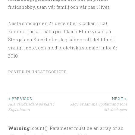
fritidshobby, utan vår familj och vår bas i livet.
Nästa söndag den 27 december klockan 11.00
kommer jag att hålla predikan i Elimkyrkan på
Storgatan i Stockholm. Jag känner att det blir ett
viktigt möte, och med profetiska signaler inför år
2010.
POSTED IN
UNCATEGORIZED
< PREVIOUS
NEXT >
Alla världsledare på plats i
Jag har samma uppfattning som
Post navigation
Köpenhamn
ärkebiskopen
Warning
: count(): Parameter must be an array or an