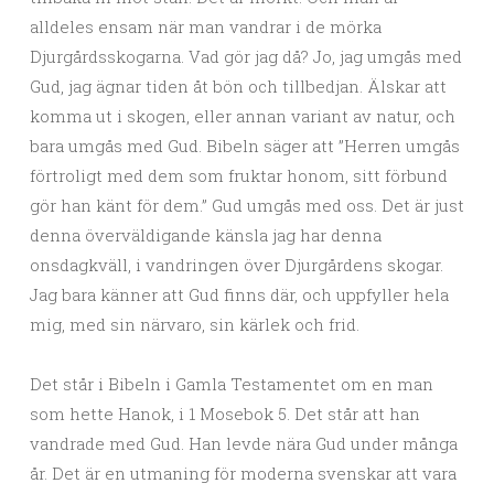
alldeles ensam när man vandrar i de mörka
Djurgårdsskogarna. Vad gör jag då? Jo, jag umgås med
Gud, jag ägnar tiden åt bön och tillbedjan. Älskar att
komma ut i skogen, eller annan variant av natur, och
bara umgås med Gud. Bibeln säger att ”Herren umgås
förtroligt med dem som fruktar honom, sitt förbund
gör han känt för dem.” Gud umgås med oss. Det är just
denna överväldigande känsla jag har denna
onsdagkväll, i vandringen över Djurgårdens skogar.
Jag bara känner att Gud finns där, och uppfyller hela
mig, med sin närvaro, sin kärlek och frid.
Det står i Bibeln i Gamla Testamentet om en man
som hette Hanok, i 1 Mosebok 5. Det står att han
vandrade med Gud. Han levde nära Gud under många
år. Det är en utmaning för moderna svenskar att vara