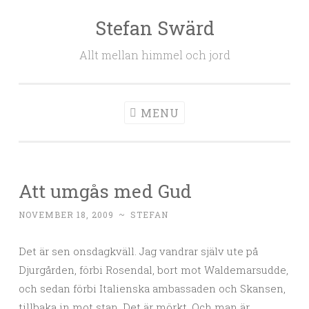
Stefan Swärd
Skip to content
Allt mellan himmel och jord
MENU
Att umgås med Gud
NOVEMBER 18, 2009
~
STEFAN
Det är sen onsdagkväll. Jag vandrar själv ute på
Djurgården, förbi Rosendal, bort mot Waldemarsudde,
och sedan förbi Italienska ambassaden och Skansen,
tillbaka in mot stan. Det är mörkt. Och man är