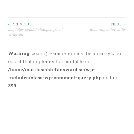
< PREVIOUS
NEXT >
Jag följer syndakatalogen på ett
Röstningen fortsätter
Post navigation
strikt sätt
Warning
: count(): Parameter must be an array or an
object that implements Countable in
/home/mattlose/stefansward.se/wp-
includes/class-wp-comment-query.php
on line
399