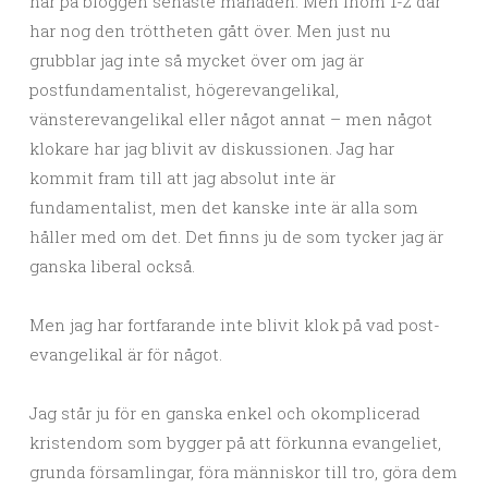
här på bloggen senaste månaden. Men inom 1-2 dar
har nog den tröttheten gått över. Men just nu
grubblar jag inte så mycket över om jag är
postfundamentalist, högerevangelikal,
vänsterevangelikal eller något annat – men något
klokare har jag blivit av diskussionen. Jag har
kommit fram till att jag absolut inte är
fundamentalist, men det kanske inte är alla som
håller med om det. Det finns ju de som tycker jag är
ganska liberal också.
Men jag har fortfarande inte blivit klok på vad post-
evangelikal är för något.
Jag står ju för en ganska enkel och okomplicerad
kristendom som bygger på att förkunna evangeliet,
grunda församlingar, föra människor till tro, göra dem