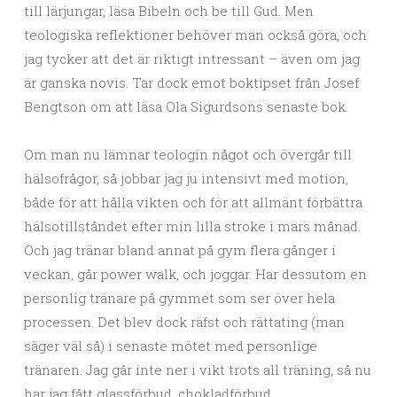
till lärjungar, läsa Bibeln och be till Gud. Men
teologiska reflektioner behöver man också göra, och
jag tycker att det är riktigt intressant – även om jag
är ganska novis. Tar dock emot boktipset från Josef
Bengtson om att läsa Ola Sigurdsons senaste bok.
Om man nu lämnar teologin något och övergår till
hälsofrågor, så jobbar jag ju intensivt med motion,
både för att hålla vikten och för att allmänt förbättra
hälsotillståndet efter min lilla stroke i mars månad.
Och jag tränar bland annat på gym flera gånger i
veckan, går power walk, och joggar. Har dessutom en
personlig tränare på gymmet som ser över hela
processen. Det blev dock räfst och rättating (man
säger väl så) i senaste mötet med personlige
tränaren. Jag går inte ner i vikt trots all träning, så nu
har jag fått glassförbud, chokladförbud,