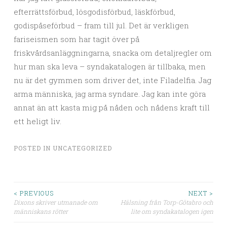
efterrättsförbud, lösgodisförbud, läskförbud,
godispåseförbud – fram till jul. Det är verkligen
fariseismen som har tagit över på
friskvårdsanläggningarna, snacka om detaljregler om
hur man ska leva – syndakatalogen är tillbaka, men
nu är det gymmen som driver det, inte Filadelfia. Jag
arma människa, jag arma syndare. Jag kan inte göra
annat än att kasta mig på nåden och nådens kraft till
ett heligt liv.
POSTED IN
UNCATEGORIZED
< PREVIOUS
NEXT >
Dixons skriver utmanade om
Hälsning från Torp-Götabro och
Post navigation
människans rötter
lite om syndakatalogen igen