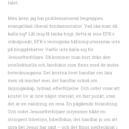
talet.
Men även jag har problematiserat begreppen
evangelikal-liberal-fundamentalist. Vad ska man då
kalla sig? Låt mig få tänka högt, detta är inte EFK:s
ståndpunkt, EFK:s teologiska hållning utmejslas inte
på bloggdebatter. Varför inte kalla sig för
Jesusefterföljare. Då kommer man bort ifrån den
intellektuella och lärofokus som finns med de andra
beteckningarna. Det kristna livet handlar om lära
men så mycket mer, det handlar också om
lärjungaskap, lydnad, efterföljelse. Och ordet visar att
kristet liv är inte något statiskt, en fast punkt, utan
det är en vandring, en resa. En pågående förändring.
Och ordet Jesusefterföljare inrymmer både en
stringent bibelsyn, bibelfokus, det handlar ju om att
göra det Jesus har sagt – och det finns nedtecknat i