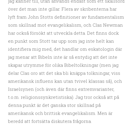
jag känner till, utan används endast som ett skällsord
över det man inte gillar. Flera av skribenterna har
lyft fram John Stotts definitioner av fundamentalism
som skillnad mot evangelikalism, och Clas Newman
har också försökt att utveckla detta. Det finns dock
en punkt som Stott tar upp som jag inte helt kan
identifiera mig med, det handlar om eskatologin där
jag menar att Bibeln inte är så entydig att det inte
skapar utrymme för olika Bibeltolkningar (men jag
delar Clas oro att det ska bli knäppa tolkningar, viss
amerikansk influens kan utan tvivel klassas så), och
Israelsynen (och även där finns extremvarianter,
t.o.m. religionssynkretistiska). Jag tror också att på
denna punkt är det ganska stor skillnad på
amerikansk och brittisk evangelikalism. Men är
beredd att fortsätta diskutera frågorna.