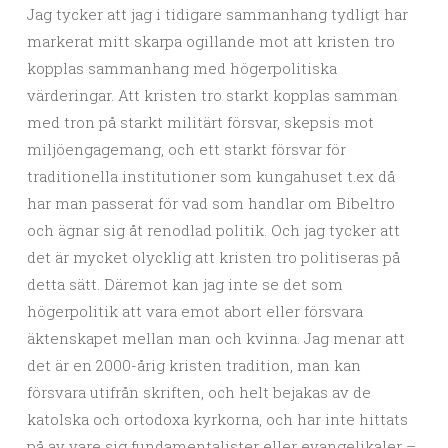
Jag tycker att jag i tidigare sammanhang tydligt har
markerat mitt skarpa ogillande mot att kristen tro
kopplas sammanhang med högerpolitiska
värderingar. Att kristen tro starkt kopplas samman
med tron på starkt militärt försvar, skepsis mot
miljöengagemang, och ett starkt försvar för
traditionella institutioner som kungahuset t.ex då
har man passerat för vad som handlar om Bibeltro
och ägnar sig åt renodlad politik. Och jag tycker att
det är mycket olycklig att kristen tro politiseras på
detta sätt. Däremot kan jag inte se det som
högerpolitik att vara emot abort eller försvara
äktenskapet mellan man och kvinna. Jag menar att
det är en 2000-årig kristen tradition, man kan
försvara utifrån skriften, och helt bejakas av de
katolska och ortodoxa kyrkorna, och har inte hittats
på av vare sig fundamentalister eller evangelikaler –