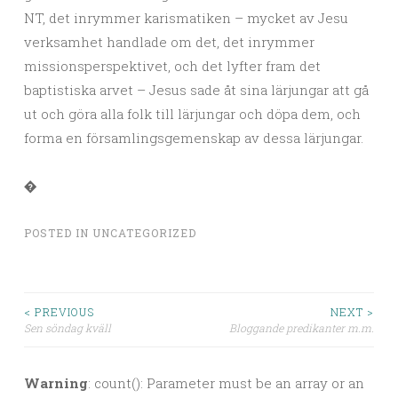
NT, det inrymmer karismatiken – mycket av Jesu
verksamhet handlade om det, det inrymmer
missionsperspektivet, och det lyfter fram det
baptistiska arvet – Jesus sade åt sina lärjungar att gå
ut och göra alla folk till lärjungar och döpa dem, och
forma en församlingsgemenskap av dessa lärjungar.
�
POSTED IN
UNCATEGORIZED
< PREVIOUS
NEXT >
Sen söndag kväll
Bloggande predikanter m.m.
Post navigation
Warning
: count(): Parameter must be an array or an