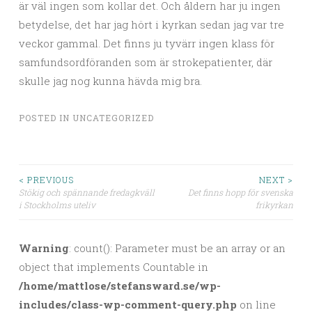
är väl ingen som kollar det. Och åldern har ju ingen
betydelse, det har jag hört i kyrkan sedan jag var tre
veckor gammal. Det finns ju tyvärr ingen klass för
samfundsordföranden som är strokepatienter, där
skulle jag nog kunna hävda mig bra.
POSTED IN
UNCATEGORIZED
< PREVIOUS
NEXT >
Stökig och spännande fredagkväll
Det finns hopp för svenska
Post navigation
i Stockholms uteliv
frikyrkan
Warning
: count(): Parameter must be an array or an
object that implements Countable in
/home/mattlose/stefansward.se/wp-
includes/class-wp-comment-query.php
on line