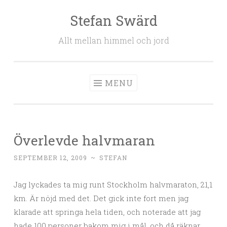
Stefan Swärd
Skip to content
Allt mellan himmel och jord
MENU
Överlevde halvmaran
SEPTEMBER 12, 2009
~
STEFAN
Jag lyckades ta mig runt Stockholm halvmaraton, 21,1
km. Är nöjd med det. Det gick inte fort men jag
klarade att springa hela tiden, och noterade att jag
hade 100 personer bakom mig i mål, och då räknar