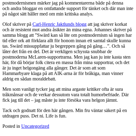
postmodernismen märker jag på kommentarerna både på denna
och andra bloggar en omfattande support för tänket och där man inte
på något sätt håller med om min kritiska analys.
Olof skriver på
Carl-Henric Jaktlunds blogg
att jag skriver korkat
och är resistent mot andra åsikter än mina egna. Johannes skriver på
samma blogg att ”Swärd kan så lite om postmodernism så ingen har
tid eller ork att förklara allt för honom innan ett samtal skulle kunna
tas. Swärd missuppfattar ju begreppen gång på gång…”. Och så
låter det från en del. Det är verkligen schyssta snubbar de
postmoderna McLaren-supportrarna. Men jag kan ju inte kasta sten
här, för då börjar folk citera en massa från mina supportrar, och det
är ju inget helgongäng alla gånger. Det är som att som
Hammarbyare klaga på att AIK-arna är för bråkiga, man vinner
aldrig en sådan moraldebatt.
Men som vanligt tycker jag att mina argaste kritiker ofta är sura
tråkmånsar och de verkar dessutom vara totalt humorbefriade. Där
fick jag till det – jag måste ju inte försöka vara helgon jämnt.
Tack och godnatt för den här gången. Min fru väntar säkert på en
utdragen puss. Det ni. Life is fun.
Posted in
Uncategorized