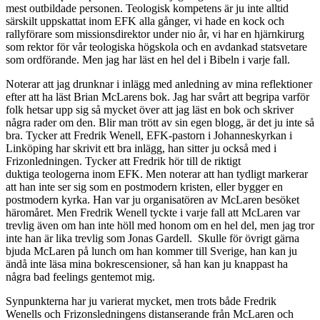
mest outbildade personen. Teologisk kompetens är ju inte alltid
särskilt uppskattat inom EFK alla gånger, vi hade en kock och
rallyförare som missionsdirektor under nio år, vi har en hjärnkirurg
som rektor för vår teologiska högskola och en avdankad statsvetare
som ordförande. Men jag har läst en hel del i Bibeln i varje fall.
Noterar att jag drunknar i inlägg med anledning av mina reflektioner
efter att ha läst Brian McLarens bok. Jag har svårt att begripa varför
folk hetsar upp sig så mycket över att jag läst en bok och skriver
några rader om den. Blir man trött av sin egen blogg, är det ju inte så
bra. Tycker att Fredrik Wenell, EFK-pastorn i Johanneskyrkan i
Linköping har skrivit ett bra inlägg, han sitter ju också med i
Frizonledningen. Tycker att Fredrik hör till de riktigt
duktiga teologerna inom EFK. Men noterar att han tydligt markerar
att han inte ser sig som en postmodern kristen, eller bygger en
postmodern kyrka. Han var ju organisatören av McLaren besöket
häromåret. Men Fredrik Wenell tyckte i varje fall att McLaren var
trevlig även om han inte höll med honom om en hel del, men jag tror
inte han är lika trevlig som Jonas Gardell. Skulle för övrigt gärna
bjuda McLaren på lunch om han kommer till Sverige, han kan ju
ändå inte läsa mina bokrescensioner, så han kan ju knappast ha
några bad feelings gentemot mig.
Synpunkterna har ju varierat mycket, men trots både Fredrik
Wenells och Frizonsledningens distanserande från McLaren och