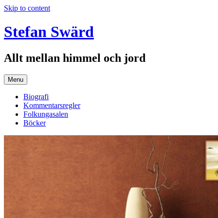
Skip to content
Stefan Swärd
Allt mellan himmel och jord
Menu
Biografi
Kommentarsregler
Folkungasalen
Böcker