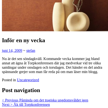
Inför en ny vecka
juni 14, 2009
~
stefan
Nu är det sen söndagkväll. Kommande vecka kommer jag bland
annat att ägna åt Torpkonferensen där jag medverkar vid tre olika
samlingar under onsdagen och torsdagen. Det händer en del andra
spännande grejer som man får reda på om man läser min blogg.
Posted in
Uncategorized
Post navigation
< Previous
Påminda om det tragiska ungdomsvåldet igen
Next >
Åk till Torpkonferensen