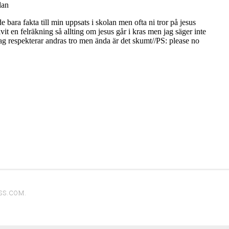
SS.COM
.