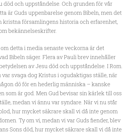
esu död och uppståndelse. Och grunden för vår
etta är Guds uppenbarelse genom Bibeln, men det
 kristna församlingens historia och erfarenhet,
om bekännelseskrifter.
 om detta i media senaste veckorna är det
vad Bibeln säger. Flera av Pauli brev innehåller
 betydelsen av Jesu död och uppståndelse. I Rom.
u var svaga dog Kristus i ogudaktigas ställe, när
l någon dö för en hederlig människa – kanske
n som är god. Men Gud bevisar sin kärlek till oss
tälle, medan vi ännu var syndare. När vi nu står
lod, hur mycket säkrare skall vi då inte genom
domen. Ty om vi, medan vi var Guds fiender, blev
s Sons död, hur mycket säkrare skall vi då inte