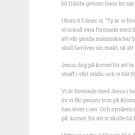
bli frälsta genom hans liv, när
I Rom 6:5 läser vi: ”Ty är v
vi också vara förenade med 
att vår gamla människa har bl
skall berövas sin makt, så att
Jesus dog på korset för att t
straff i vårt ställe, och vi b
Vi är förenade med Jesus i h
liv vi får genom tron på Krist
han lever i oss. Och syndens m
på korset, för att vi skulle bli f