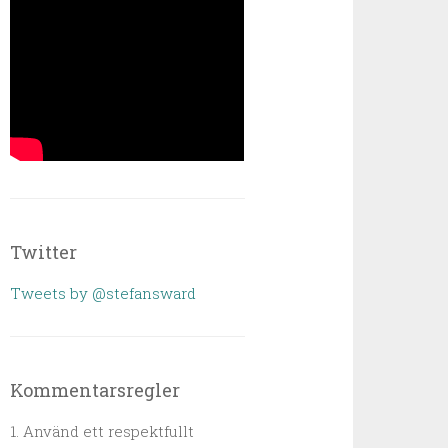
Twitter
Tweets by @stefansward
Kommentarsregler
1. Använd ett respektfullt