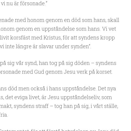
 vi nu är försonade.”
i förenade med honom genom en död som hans, skall
honom genom en uppståndelse som hans. Vi vet
ivit korsfäst med Kristus, för att syndens kropp
 vi inte längre är slavar under synden”.
a på sig vår synd, han tog på sig döden – syndens
lir försonade med Gud genom Jesu verk på korset.
ans död men också i hans uppståndelse. Det nya
us, det eviga livet, är Jesu uppståndelseliv, som
akt, syndens straff – tog han på sig, i vårt ställe,
ria.