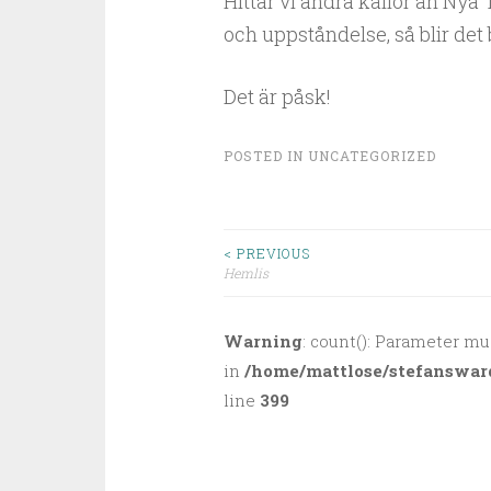
Hittar vi andra källor än Nya 
och uppståndelse, så blir det 
Det är påsk!
POSTED IN
UNCATEGORIZED
< PREVIOUS
Hemlis
Post navigation
Warning
: count(): Parameter mu
in
/home/mattlose/stefanswar
line
399