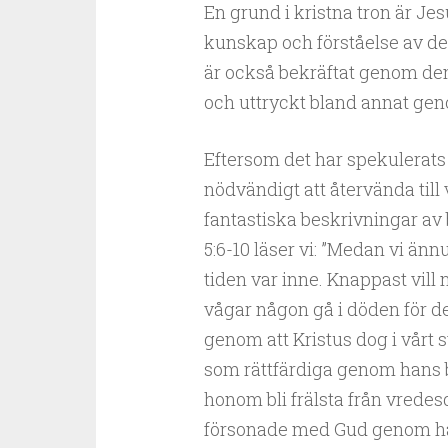
En grund i kristna tron är J
kunskap och förståelse av d
är också bekräftat genom den
och uttryckt bland annat gen
Eftersom det har spekulerats
nödvändigt att återvända till 
fantastiska beskrivningar av
5:6-10 läser vi: ”Medan vi änn
tiden var inne. Knappast vil
vågar någon gå i döden för de
genom att Kristus dog i vårt s
som rättfärdiga genom hans b
honom bli frälsta från vredes
försonade med Gud genom han