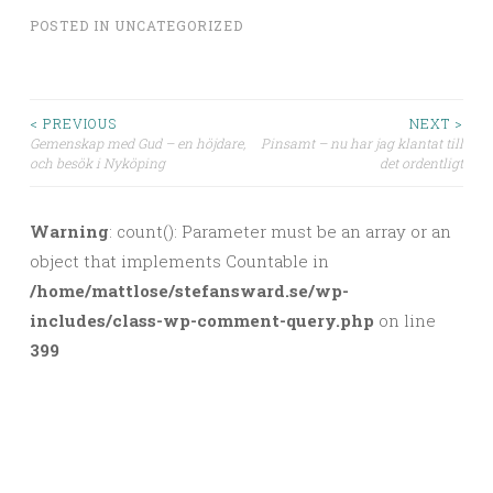
POSTED IN
UNCATEGORIZED
< PREVIOUS
NEXT >
Gemenskap med Gud – en höjdare,
Pinsamt – nu har jag klantat till
Post navigation
och besök i Nyköping
det ordentligt
Warning
: count(): Parameter must be an array or an
object that implements Countable in
/home/mattlose/stefansward.se/wp-
includes/class-wp-comment-query.php
on line
399