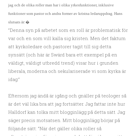
jag och de olika roller man har i olika yrkesfunktioner, inklusive
funktioner som pastor och andra former av kristna ledaruppdrag. Hans
slutsats är:�
”Denna syn på arbetet som en roll är problematisk för
var och en som vill kalla sig kristen. Men det faktum
att kyrkoledare och pastorer tagit till sig detta
synsätt (och här är Swärd bara ett exempel på en
väldigt, väldigt utbredd trend) visar hur i grunden
liberala, moderna och sekulariserade vi som kyrka är
idag.”
Eftersom jag ändå är igång och gnäller på teologer så
är det väl lika bra att jag fortsätter. Jag fattar inte hur
Halldorf kan tolka mitt blogginlägg på detta sätt. Jag
säger precis motsatsen. Mitt blogginlägg börjar på
följande sätt: ”När det gäller olika roller så