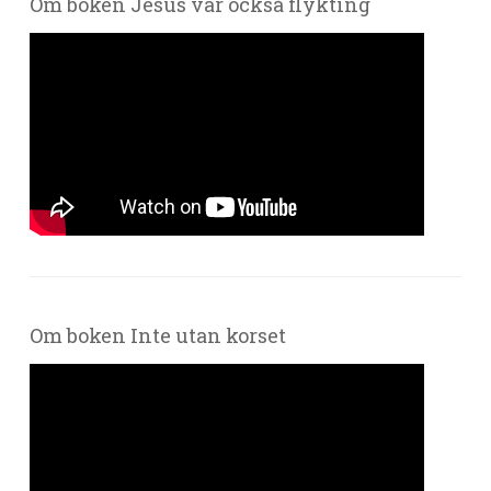
Om boken Jesus var också flykting
Om boken Inte utan korset