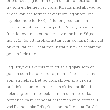
eftersträvar jag för min egen del att försöka se mitt
liv som en helhet. Jag tjänar Kristus med allt vad jag
är och kan och förmår, oavsett om jag sitter i ett
styrelsemöte för EFK, håller en predikan i en
församling, skriver en rapport åt Volvo, pussar min
fru eller övningskör med ett av mina barn. Så jag
har svårt för att ha olika hattar som jag har på mig vid
olika tillfällen.” Det är min inställning. Jag är samma
person hela tiden.
Jag uttrycker skepsis mot att se sig själv som en
person som har olika roller, man måste se sitt liv
som en helhet. Det jag dock skriver är att i den
praktiska situationen när man skriver artiklar i
sekulär press undertecknar man dem lite olika
beroende på hur innehållet i texten är relaterat till
vad Evangeliska Frikyrkan som helhet står för. Och