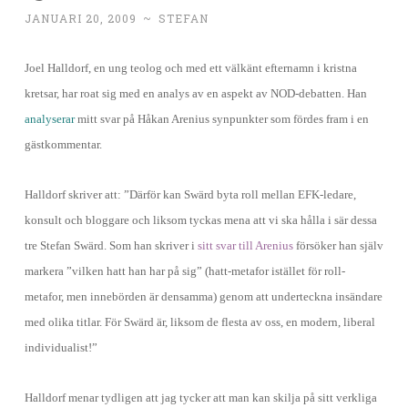
JANUARI 20, 2009
~
STEFAN
Joel Halldorf, en ung teolog och med ett välkänt efternamn i kristna
kretsar, har roat sig med en analys av en aspekt av NOD-debatten. Han
analyserar
mitt svar på Håkan Arenius synpunkter som fördes fram i en
gästkommentar.
Halldorf skriver att: ”Därför kan Swärd byta roll mellan EFK-ledare,
konsult och bloggare och liksom tyckas mena att vi ska hålla i sär dessa
tre Stefan Swärd. Som han skriver i
sitt svar till Arenius
försöker han själv
markera ”vilken hatt han har på sig” (hatt-metafor istället för roll-
metafor, men innebörden är densamma) genom att underteckna insändare
med olika titlar. För Swärd är, liksom de flesta av oss, en modern, liberal
individualist!”
Halldorf menar tydligen att jag tycker att man kan skilja på sitt verkliga