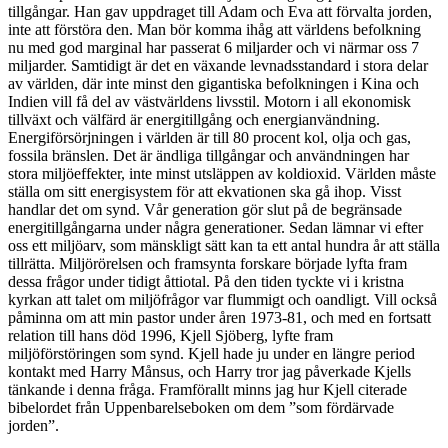
tillgångar. Han gav uppdraget till Adam och Eva att förvalta jorden,
inte att förstöra den. Man bör komma ihåg att världens befolkning
nu med god marginal har passerat 6 miljarder och vi närmar oss 7
miljarder. Samtidigt är det en växande levnadsstandard i stora delar
av världen, där inte minst den gigantiska befolkningen i Kina och
Indien vill få del av västvärldens livsstil. Motorn i all ekonomisk
tillväxt och välfärd är energitillgång och energianvändning.
Energiförsörjningen i världen är till 80 procent kol, olja och gas,
fossila bränslen. Det är ändliga tillgångar och användningen har
stora miljöeffekter, inte minst utsläppen av koldioxid. Världen måste
ställa om sitt energisystem för att ekvationen ska gå ihop. Visst
handlar det om synd. Vår generation gör slut på de begränsade
energitillgångarna under några generationer. Sedan lämnar vi efter
oss ett miljöarv, som mänskligt sätt kan ta ett antal hundra år att ställa
tillrätta. Miljörörelsen och framsynta forskare började lyfta fram
dessa frågor under tidigt åttiotal. På den tiden tyckte vi i kristna
kyrkan att talet om miljöfrågor var flummigt och oandligt. Vill också
påminna om att min pastor under åren 1973-81, och med en fortsatt
relation till hans död 1996, Kjell Sjöberg, lyfte fram
miljöförstöringen som synd. Kjell hade ju under en längre period
kontakt med Harry Månsus, och Harry tror jag påverkade Kjells
tänkande i denna fråga. Framförallt minns jag hur Kjell citerade
bibelordet från Uppenbarelseboken om dem ”som fördärvade
jorden”.