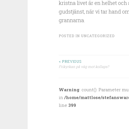
kristna livet är en helhet och a
gudstjänst, när vi tar hand om
grannarna.
POSTED IN
UNCATEGORIZED
< PREVIOUS
Frikyrkan på väg mot kollaps?
Post navigation
Warning
: count(): Parameter mu
in
/home/mattlose/stefanswar
line
399