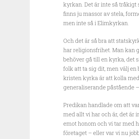
kyrkan. Det är inte så tråkigt s
finns ju massor av stela, for
men inte så i Elimkyrkan.
Och det är så bra att statsky
har religionsfrihet. Man kan g
behöver gå till en kyrka, det 
folk att ta sig dit, men välj e
kristen kyrka är att kolla mede
generaliserande påstående – 
Predikan handlade om att vara
med allt vi har och är, det är 
emot honom och vi tar med ho
företaget – eller var vi nu j