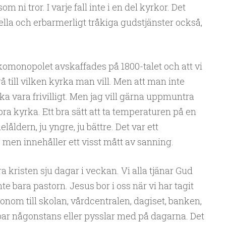
om ni tror. I varje fall inte i en del kyrkor. Det
mella och erbarmerligt tråkiga gudstjänster också,
rkomonopolet avskaffades på 1800-talet och att vi
å till vilken kyrka man vill. Men att man inte
ska vara frivilligt. Men jag vill gärna uppmuntra
n bra kyrka. Ett bra sätt att ta temperaturen på en
låldern, ju yngre, ju bättre. Det var ett
men innehåller ett visst mått av sanning.
 kristen sju dagar i veckan. Vi alla tjänar Gud
inte bara pastorn. Jesus bor i oss när vi har tagit
nom till skolan, vårdcentralen, dagiset, banken,
obbar någonstans eller pysslar med på dagarna. Det