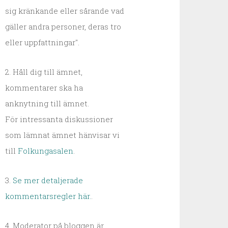
sig kränkande eller sårande vad
gäller andra personer, deras tro
eller uppfattningar".
2. Håll dig till ämnet,
kommentarer ska ha
anknytning till ämnet.
För intressanta diskussioner
som lämnat ämnet hänvisar vi
till
Folkungasalen
.
3.
Se mer detaljerade
kommentarsregler här.
.
4. Moderator på bloggen är