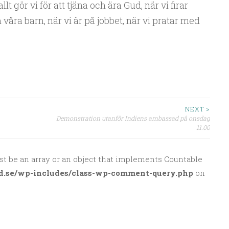
llt gör vi för att tjäna och ära Gud, när vi firar
 våra barn, när vi är på jobbet, när vi pratar med
NEXT >
Demonstration utanför Indiens ambassad på onsdag
11.00
st be an array or an object that implements Countable
d.se/wp-includes/class-wp-comment-query.php
on