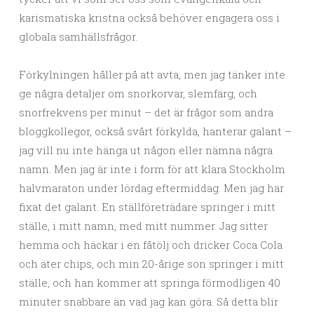
karismatiska kristna också behöver engagera oss i
globala samhällsfrågor.
Förkylningen håller på att avta, men jag tänker inte
ge några detaljer om snorkorvar, slemfärg, och
snorfrekvens per minut – det är frågor som andra
bloggkollegor, också svårt förkylda, hanterar galant –
jag vill nu inte hänga ut någon eller nämna några
namn. Men jag är inte i form för att klara Stockholm
halvmaraton under lördag eftermiddag. Men jag har
fixat det galant. En ställföreträdare springer i mitt
ställe, i mitt namn, med mitt nummer. Jag sitter
hemma och häckar i en fåtölj och dricker Coca Cola
och äter chips, och min 20-årige son springer i mitt
ställe, och han kommer att springa förmodligen 40
minuter snabbare än vad jag kan göra. Så detta blir