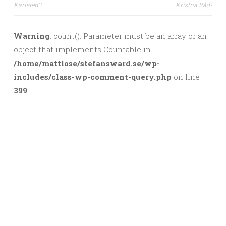
Post navigation
Karlsten?
Kristna Råd?
Warning
: count(): Parameter must be an array or an
object that implements Countable in
/home/mattlose/stefansward.se/wp-
includes/class-wp-comment-query.php
on line
399