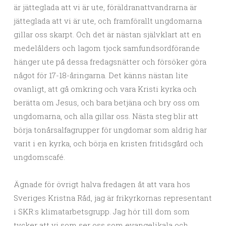
är jätteglada att vi är ute, föräldranattvandrarna är
jätteglada att vi är ute, och framförallt ungdomarna
gillar oss skarpt. Och det är nästan självklart att en
medelålders och lagom tjock samfundsordförande
hänger ute på dessa fredagsnätter och försöker göra
något för 17-18-åringarna. Det känns nästan lite
ovanligt, att gå omkring och vara Kristi kyrka och
berätta om Jesus, och bara betjäna och bry oss om
ungdomarna, och alla gillar oss. Nästa steg blir att
börja tonårsalfagrupper för ungdomar som aldrig har
varit i en kyrka, och börja en kristen fritidsgård och
ungdomscafé.
Ägnade för övrigt halva fredagen åt att vara hos
Sveriges Kristna Råd, jag är frikyrkornas representant
i SKR:s klimatarbetsgrupp. Jag hör till dom som
tycker att vi som ser oss som evangelikala och