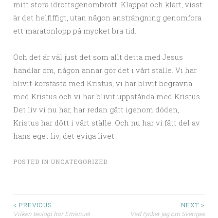
mitt stora idrottsgenombrott. Klappat och klart, visst
är det helfiffigt, utan någon ansträngning genomföra
ett maratonlopp på mycket bra tid.
Och det är väl just det som allt detta med Jesus
handlar om, någon annar gör det i vårt ställe. Vi har
blivit korsfästa med Kristus, vi har blivit begravna
med Kristus och vi har blivit uppstånda med Kristus.
Det liv vi nu har, har redan gått igenom döden,
Kristus har dött i vårt ställe. Och nu har vi fått del av
hans eget liv, det eviga livet.
POSTED IN
UNCATEGORIZED
< PREVIOUS
NEXT >
Vilken teologi har Emanuel
Vad tycker jag om Sveriges