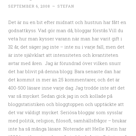
SEPTEMBER 6, 2008
~
STEFAN
Det är nu en bit efter midnatt och hustrun har fått en
godnattkyss. Vad gör man då, bloggar förstås.Vill du
veta hur man kysser varann när man har varit gift i
32 år, det säger jag inte – inte nu i varje fall, men det
är inte självklart att intensiteten och kvantiteten
avtar med åren. Jag är förundrad över vilken snurr
det har blivit på denna blogg. Bara senaste dan har
det kommit in mer än 25 kommentarer, och det är
400-500 läsare inne varje dag. Jag trodde inte att det
var så mycket. Sedan gick jag in och kollade på
bloggstatistiken och bloggtoppen och upptäckte att
det var väldigt mycket. Seriösa bloggar som sysslar
med politik, religion, filosofi, samhällsfrågor – brukar
inte ha så många läsare. Noterade att Helle Klein har