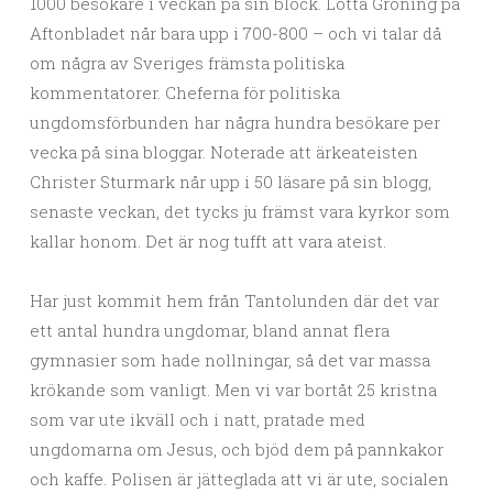
1000 besökare i veckan på sin block. Lotta Gröning på
Aftonbladet når bara upp i 700-800 – och vi talar då
om några av Sveriges främsta politiska
kommentatorer. Cheferna för politiska
ungdomsförbunden har några hundra besökare per
vecka på sina bloggar. Noterade att ärkeateisten
Christer Sturmark når upp i 50 läsare på sin blogg,
senaste veckan, det tycks ju främst vara kyrkor som
kallar honom. Det är nog tufft att vara ateist.
Har just kommit hem från Tantolunden där det var
ett antal hundra ungdomar, bland annat flera
gymnasier som hade nollningar, så det var massa
krökande som vanligt. Men vi var bortåt 25 kristna
som var ute ikväll och i natt, pratade med
ungdomarna om Jesus, och bjöd dem på pannkakor
och kaffe. Polisen är jätteglada att vi är ute, socialen