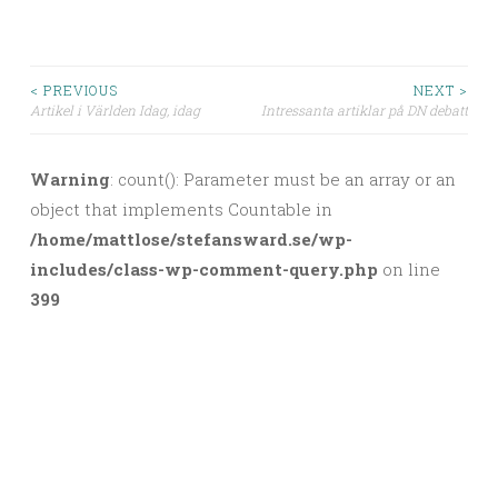
< PREVIOUS
NEXT >
Artikel i Världen Idag, idag
Intressanta artiklar på DN debatt
Post navigation
Warning
: count(): Parameter must be an array or an
object that implements Countable in
/home/mattlose/stefansward.se/wp-
includes/class-wp-comment-query.php
on line
399