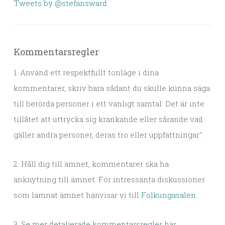
Tweets by @stefansward
Kommentarsregler
1. Använd ett respektfullt tonläge i dina
kommentarer, skriv bara sådant du skulle kunna säga
till berörda personer i ett vanligt samtal. Det är inte
tillåtet att uttrycka sig kränkande eller sårande vad
gäller andra personer, deras tro eller uppfattningar".
2. Håll dig till ämnet, kommentarer ska ha
anknytning till ämnet. För intressanta diskussioner
som lämnat ämnet hänvisar vi till
Folkungasalen
.
3.
Se mer detaljerade kommentarsregler här.
.