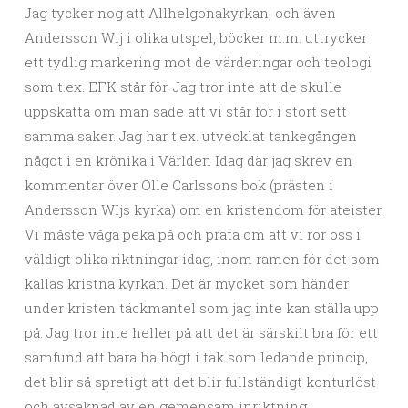
Jag tycker nog att Allhelgonakyrkan, och även
Andersson Wij i olika utspel, böcker m.m. uttrycker
ett tydlig markering mot de värderingar och teologi
som t.ex. EFK står för. Jag tror inte att de skulle
uppskatta om man sade att vi står för i stort sett
samma saker. Jag har t.ex. utvecklat tankegången
något i en krönika i Världen Idag där jag skrev en
kommentar över Olle Carlssons bok (prästen i
Andersson WIjs kyrka) om en kristendom för ateister.
Vi måste våga peka på och prata om att vi rör oss i
väldigt olika riktningar idag, inom ramen för det som
kallas kristna kyrkan. Det är mycket som händer
under kristen täckmantel som jag inte kan ställa upp
på. Jag tror inte heller på att det är särskilt bra för ett
samfund att bara ha högt i tak som ledande princip,
det blir så spretigt att det blir fullständigt konturlöst
och avsaknad av en gemensam inriktning.